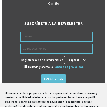
Carrito
SUSCRÍBETE A LA NEWSLETTER
Me gustaría recibir la información en:
He leído y acepto la
Política de privacidad
Utilizamos cookies propias y de terceros para analizar nuestros servicios y
GRAPHENANO DENTAL, S.L. tratará sus datos
mostrarte publicidad relacionada con tus preferencias en base a un perfil
elaborado a partir de tus hábitos de navegación (por ejemplo, páginas
personales para gestionar suscripción para recibir
visitadas). Puedes obtener más información y configurar tus preferencias en