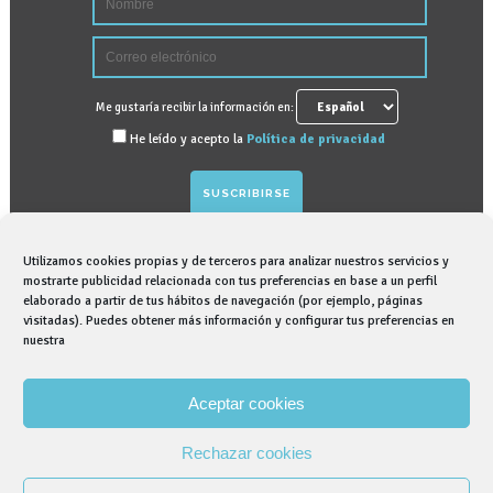
Me gustaría recibir la información en:
He leído y acepto la
Política de privacidad
Utilizamos cookies propias y de terceros para analizar nuestros servicios y
GRAPHENANO DENTAL, S.L. tratará sus datos
mostrarte publicidad relacionada con tus preferencias en base a un perfil
elaborado a partir de tus hábitos de navegación (por ejemplo, páginas
personales para gestionar suscripción para recibir
visitadas). Puedes obtener más información y configurar tus preferencias en
información comercial sobre nosotros, para lo que
nuestra
contamos con su consentimiento expreso. Puede
ejercer sus derechos de acceso, rectificación,
Aceptar cookies
supresión, así como otros derechos. Puede obtener
más información en nuestra Política de Privacidad.
Rechazar cookies