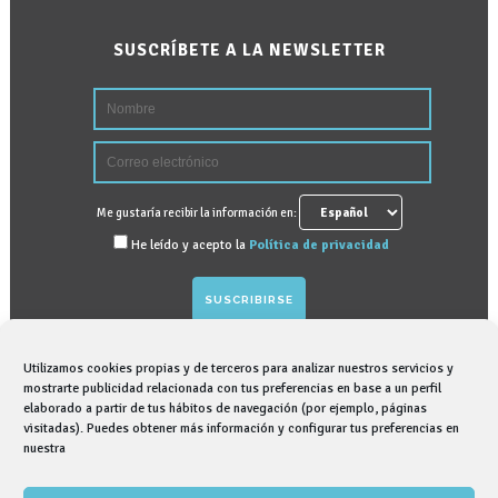
SUSCRÍBETE A LA NEWSLETTER
Me gustaría recibir la información en:
He leído y acepto la
Política de privacidad
Utilizamos cookies propias y de terceros para analizar nuestros servicios y
GRAPHENANO DENTAL, S.L. tratará sus datos
mostrarte publicidad relacionada con tus preferencias en base a un perfil
elaborado a partir de tus hábitos de navegación (por ejemplo, páginas
personales para gestionar suscripción para recibir
visitadas). Puedes obtener más información y configurar tus preferencias en
información comercial sobre nosotros, para lo que
nuestra
contamos con su consentimiento expreso. Puede