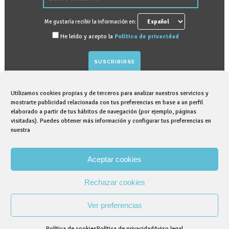
Me gustaría recibir la información en:
He leído y acepto la
Política de privacidad
Utilizamos cookies propias y de terceros para analizar nuestros servicios y
GRAPHENANO DENTAL, S.L. tratará sus datos
mostrarte publicidad relacionada con tus preferencias en base a un perfil
elaborado a partir de tus hábitos de navegación (por ejemplo, páginas
personales para gestionar suscripción para recibir
visitadas). Puedes obtener más información y configurar tus preferencias en
información comercial sobre nosotros, para lo que
nuestra
contamos con su consentimiento expreso. Puede
ejercer sus derechos de acceso, rectificación,
Aceptar cookies
supresión, así como otros derechos. Puede obtener
más información en nuestra Política de Privacidad.
Rechazar cookies
Ver preferencias
© Copyright Graphenano Dental. Empresa perteneciente al
Grupo Graphenano.
Política de cookies
Política de privacidad
Aviso legal