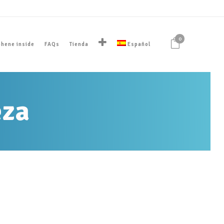
0
hene inside
FAQs
Tienda
Español
eza