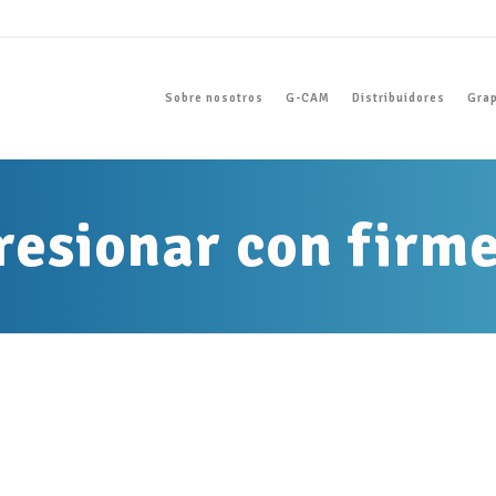
Sobre nosotros
G-CAM
Distribuidores
Grap
resionar con firm