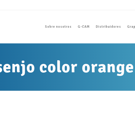
Sobre nosotros
G-CAM
Distribuidores
Grap
senjo color orange