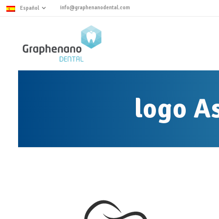
info@graphenanodental.com
Español
logo A