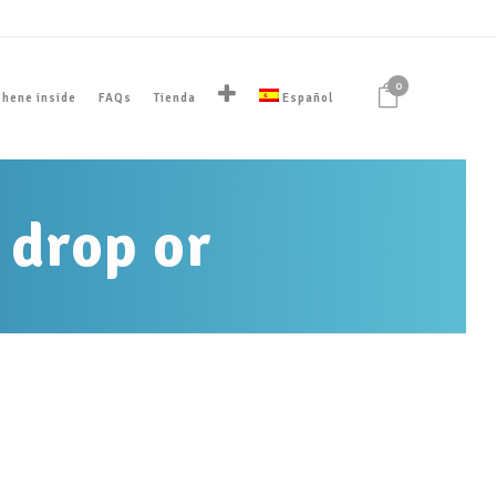
0
hene inside
FAQs
Tienda
Español
 drop or