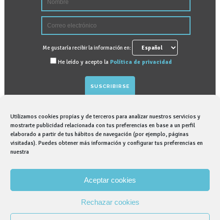
Me gustaría recibir la información en:
He leído y acepto la
Política de privacidad
Utilizamos cookies propias y de terceros para analizar nuestros servicios y
GRAPHENANO DENTAL, S.L. tratará sus datos
mostrarte publicidad relacionada con tus preferencias en base a un perfil
elaborado a partir de tus hábitos de navegación (por ejemplo, páginas
personales para gestionar suscripción para recibir
visitadas). Puedes obtener más información y configurar tus preferencias en
información comercial sobre nosotros, para lo que
nuestra
contamos con su consentimiento expreso. Puede
ejercer sus derechos de acceso, rectificación,
Aceptar cookies
supresión, así como otros derechos. Puede obtener
más información en nuestra Política de Privacidad.
Rechazar cookies