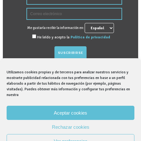
Me gustaría recibir la información en:
He leído y acepto la
Política de privacidad
Utilizamos cookies propias y de terceros para analizar nuestros servicios y
GRAPHENANO DENTAL, S.L. tratará sus datos
mostrarte publicidad relacionada con tus preferencias en base a un perfil
elaborado a partir de tus hábitos de navegación (por ejemplo, páginas
personales para gestionar suscripción para recibir
visitadas). Puedes obtener más información y configurar tus preferencias en
información comercial sobre nosotros, para lo que
nuestra
contamos con su consentimiento expreso. Puede
ejercer sus derechos de acceso, rectificación,
Aceptar cookies
supresión, así como otros derechos. Puede obtener
más información en nuestra Política de Privacidad.
Rechazar cookies